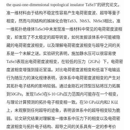
the quasi-one-dimensional topological insulator TaSe3”的研究论文。
准一维材料由于结构不稳定性容易产生电荷密度波、超导等量子
相变，然而与同结构的姊妹化合物TaS3、NbS3、NbSe3相比，准
一维拓扑绝缘体TaSe3中未发现准一维材料中常见的电荷密度波相
变，却发现了不太稳定的超导转变，如何发掘该体系中可能被隐
藏的电荷密度波相变，以及理解电荷密度波相变与超导之间的关
系是一个未解之谜。实验研究表明，施加静水压可以很容易使
TaSe3表现出电荷密度波相变，在较低的压力（2GPa）下，电荷密
度波相变增强到接近室温。对比电荷密度波相变和低温下电输运
行为随压力的演化规律表明，该体系中电荷密度波相变的产生对
其拓扑电子结构的影响较弱。通过金刚石对顶型压砧将压力拓展
到50GPa，发现TaSe3在6-10 GPa压力范围内可能存在一个相变，
与理论计算预测的拓扑电子相变相一致。在50 GPa以内和2 K以
上，未观察到任何超导的迹象，表明该体系中的超导相变较为脆
弱。论文研究结果对理解准一维体系中压力下的相变以及电荷密
度波相变与拓扑电子结构、超导之间的关系具有一定的参考价