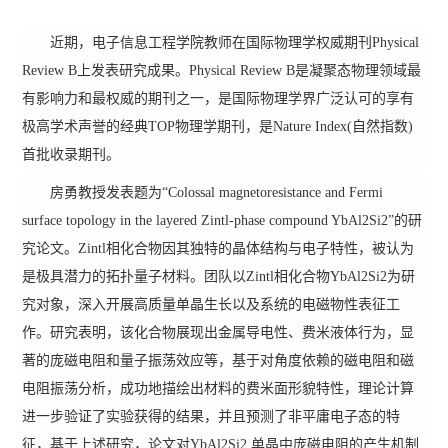
近期，电子信息工程学院教师在国际物理学权威期刊Physical
Review B上发表研究成果。Physical Review B是凝聚态物理领域最
有影响力和最权威的期刊之一，是国际物理学界广泛认可的享有
极高学术声誉的经典TOP物理学期刊，是Nature Index(自然指数)
首批收录期刊。
房勇教授发表题为“Colossal magnetoresistance and Fermi
surface topology in the layered Zintl-phase compound YbAl2Si2”的研
究论文。Zintl相化合物因其独特的晶体结构与电子特性，被认为
是极具潜力的拓扑量子材料。团队以Zintl相化合物YbAl2Si2为研
究对象，深入开展高质量单晶生长以及系统的电磁物性表征工
作。研究表明，该化合物展现出金属导电性、费米液体行为，显
著的庞磁电阻和量子振荡效应等，基于对角度依赖的磁电阻和磁
电阻振荡分析，成功地描绘出材料的费米面形貌特性，理论计算
进一步验证了实验获得的结果，并且预测了非平庸电子态的特
征，基于上述研究，论文对YbAl2Si2 单晶中庞磁电阻的产生机制